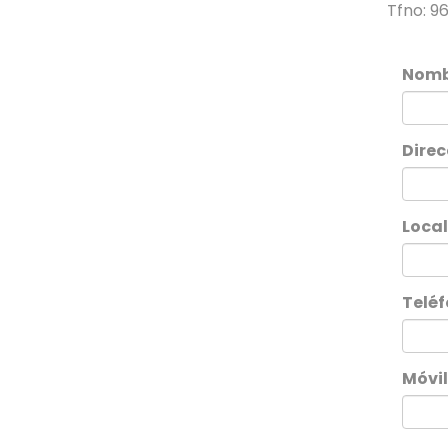
Tfno: 9
Nomb
Direc
Loca
Telé
Móvil