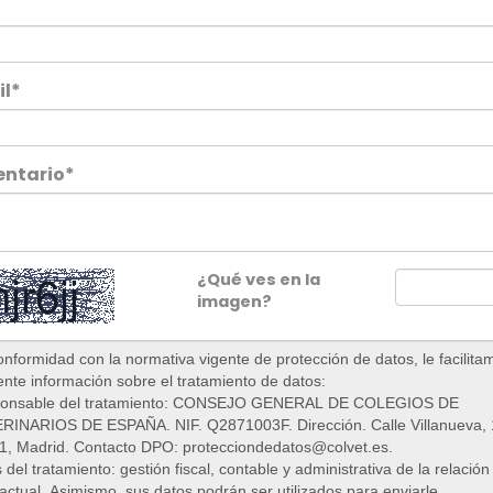
il*
ntario*
¿Qué ves en la
imagen?