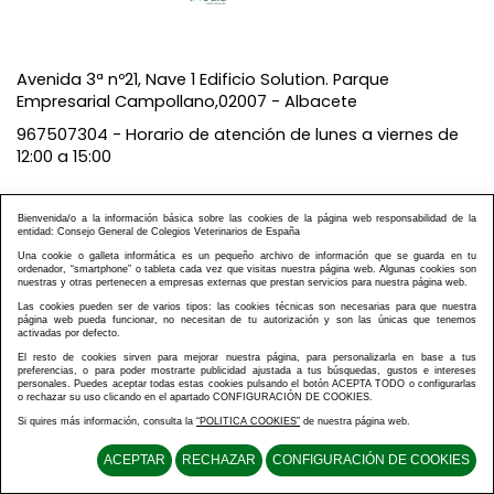
Avenida 3ª nº21, Nave 1 Edificio Solution. Parque
Empresarial Campollano,02007 - Albacete
967507304 - Horario de atención de lunes a viernes de
12:00 a 15:00
CURSOS ON LINE
SEMINARIOS ON LINE
|
Bienvenida/o a la información básica sobre las cookies de la página web responsabilidad de la
MATRICULACIÓN
CONTACTO
AVISO LEGAL
|
|
|
entidad: Consejo General de Colegios Veterinarios de España
POLÍTICA PRIVACIDAD
POLÍTICA COOKIES
|
|
Una cookie o galleta informática es un pequeño archivo de información que se guarda en tu
POLÍTICA DE VENTAS Y DEVOLUCIONES
|
ordenador, “smartphone” o tableta cada vez que visitas nuestra página web. Algunas cookies son
|
nuestras y otras pertenecen a empresas externas que prestan servicios para nuestra página web.
MAPA WEB
Las cookies pueden ser de varios tipos: las cookies técnicas son necesarias para que nuestra
página web pueda funcionar, no necesitan de tu autorización y son las únicas que tenemos
activadas por defecto.
El resto de cookies sirven para mejorar nuestra página, para personalizarla en base a tus
preferencias, o para poder mostrarte publicidad ajustada a tus búsquedas, gustos e intereses
Diseño y Desarrollo web Im3diA comunicación
.
personales. Puedes aceptar todas estas cookies pulsando el botón ACEPTA TODO o configurarlas
o rechazar su uso clicando en el apartado CONFIGURACIÓN DE COOKIES.
Si quires más información, consulta la
“POLITICA COOKIES”
de nuestra página web.
ACEPTAR
RECHAZAR
CONFIGURACIÓN DE COOKIES